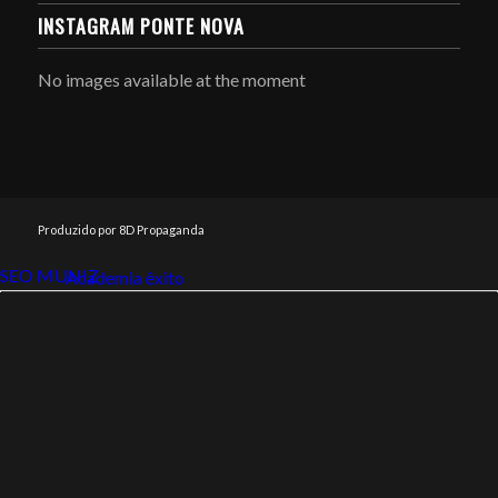
INSTAGRAM PONTE NOVA
No images available at the moment
Produzido por 8D Propaganda
SEO MUNIZ
Link112
Academia êxito
Link112
SEO MUNIZ