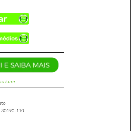
mia ÊXITO
eto
s
30190-110