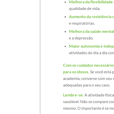
Melhora da flexibilidade 
qualidade de vida.
Aumento da resistência c
e respiratórias.
Melhora da saúde mental
e a depressão.
Maior autonomia e indep
atividades do dia a dia co
Com os cuidados necessário
para os idosos.
Se você está p
academia, converse com seu 
adequadas para o seu caso.
Lembre-se:
A atividade físic
saudável. Não se compare com
mesmo. O importante é se mo