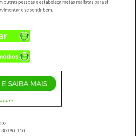
 outras pessoas e estabeleça metas realistas para si
vimentar e se sentir bem.
ia ÊXITO
eto
s
30190-110