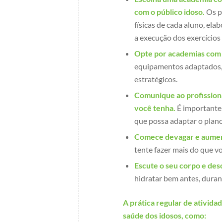
com o público idoso.
Os pr
físicas de cada aluno, el
a execução dos exercícios
Opte por academias com 
equipamentos adaptados, 
estratégicos.
Comunique ao profission
você tenha.
É importante 
que possa adaptar o plano 
Comece devagar e aument
tente fazer mais do que vo
Escute o seu corpo e des
hidratar bem antes, durant
A prática regular de ativida
saúde dos idosos, como: