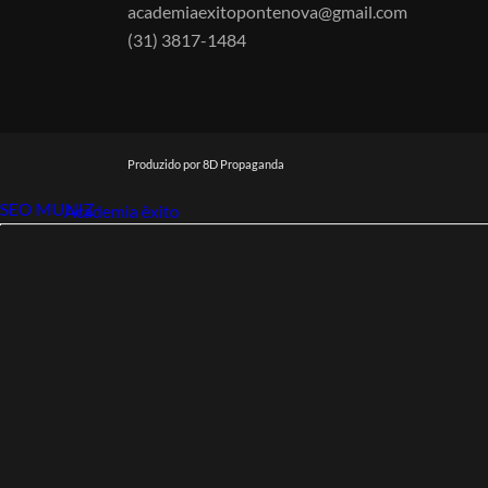
academiaexitopontenova@gmail.com
(31) 3817-1484
Produzido por 8D Propaganda
SEO MUNIZ
Link112
Academia êxito
Link112
SEO MUNIZ