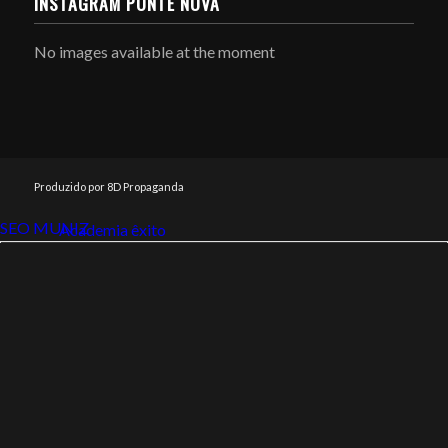
INSTAGRAM PONTE NOVA
No images available at the moment
Produzido por 8D Propaganda
SEO MUNIZ
Link112
Academia êxito
Link112
SEO MUNIZ