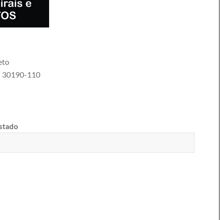
eto
s
30190-110
estado