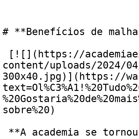
# **Benefícios de malha
 [![](https://academiaexito.com.br/wp-
content/uploads/2024/04
300x40.jpg)](https://wa
text=Ol%C3%A1!%20Tudo%2
%20Gostaria%20de%20mais
sobre%20)

 **A academia se tornou um portal para a conquista 