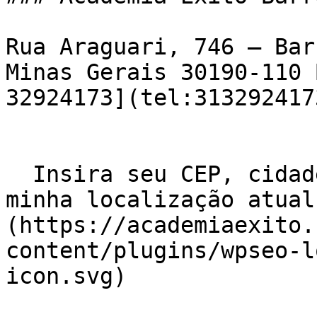
Rua Araguari, 746 – Bar
Minas Gerais 30190-110 
32924173](tel:3132924173
  Insira seu CEP, cidade e / ou estado    ![Usar 
minha localização atual
(https://academiaexito.
content/plugins/wpseo-l
icon.svg)