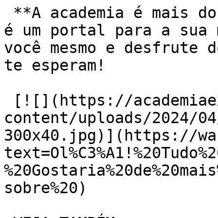
 **A academia é mais do que um lugar para malhar, 
é um portal para a sua 
você mesmo e desfrute d
te esperam!

 [![](https://academiaexito.com.br/wp-
content/uploads/2024/04
300x40.jpg)](https://wa
text=Ol%C3%A1!%20Tudo%2
%20Gostaria%20de%20mais
sobre%20)
