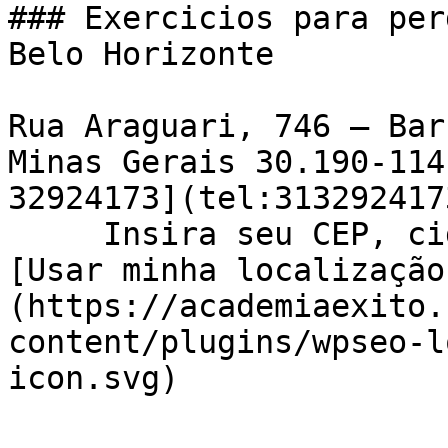
### Exercicios para per
Belo Horizonte

Rua Araguari, 746 – Bar
Minas Gerais 30.190-114
32924173](tel:3132924173
     Insira seu CEP, cidade e / ou estado    !
[Usar minha localização
(https://academiaexito.
content/plugins/wpseo-l
icon.svg)