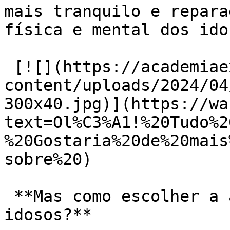
mais tranquilo e repara
física e mental dos idos
 [![](https://academiaexito.com.br/wp-
content/uploads/2024/04
300x40.jpg)](https://wa
text=Ol%C3%A1!%20Tudo%2
%20Gostaria%20de%20mais
sobre%20)

 **Mas como escolher a academia ideal para os 
idosos?**
