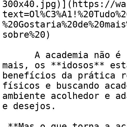
300x40.jpg)](https://wa
text=Ol%C3%A1!%20Tudo%2
%20Gostaria%20de%20mais
sobre%20)

      A academia não é só para jovens! Cada vez 
mais, os **idosos** est
benefícios da prática r
físicos e buscando acad
ambiente acolhedor e ad
e desejos.

 **Mas o que torna a academia um lugar tão 