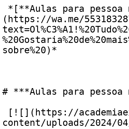
 *[**Aulas para pessoa mais velha no Prado**]
(https://wa.me/55318328
text=Ol%C3%A1!%20Tudo%2
%20Gostaria%20de%20mais
sobre%20)*

# ***Aulas para pessoa 
 [![](https://academiaexito.com.br/wp-
content/uploads/2024/04