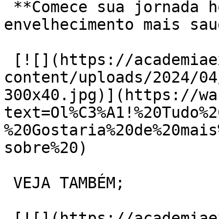
 **Comece sua jornada hoje mesmo e desfrute de um 
envelhecimento mais sau
 [![](https://academiaexito.com.br/wp-
content/uploads/2024/04
300x40.jpg)](https://wa
text=Ol%C3%A1!%20Tudo%2
%20Gostaria%20de%20mais
sobre%20)

 VEJA TAMBÉM;

 [![](https://academiaexito.com.br/wp-