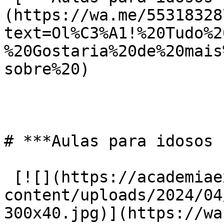
(https://wa.me/55318328
text=Ol%C3%A1!%20Tudo%2
%20Gostaria%20de%20mais
sobre%20)

# ***Aulas para idosos 
 [![](https://academiaexito.com.br/wp-
content/uploads/2024/04
300x40.jpg)](https://wa