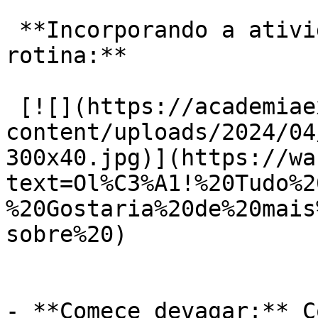
 **Incorporando a atividade física na sua 
rotina:**

 [![](https://academiaexito.com.br/wp-
content/uploads/2024/04
300x40.jpg)](https://wa
text=Ol%C3%A1!%20Tudo%2
%20Gostaria%20de%20mais
sobre%20)

- **Comece devagar:** C