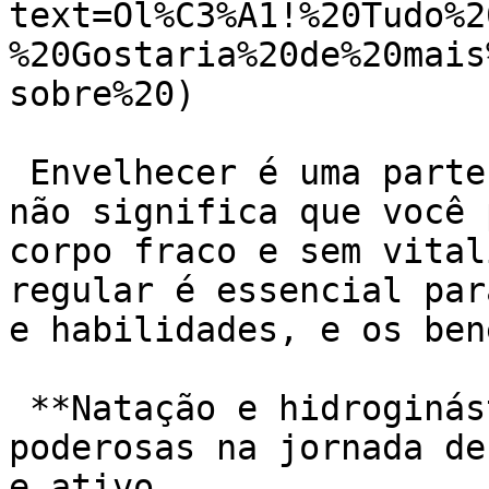
text=Ol%C3%A1!%20Tudo%2
%20Gostaria%20de%20mais
sobre%20)

 Envelhecer é uma parte natural da vida, mas isso 
não significa que você 
corpo fraco e sem vital
regular é essencial par
e habilidades, e os ben
 **Natação e hidroginástica:** duas aliadas 
poderosas na jornada de
e ativo.
