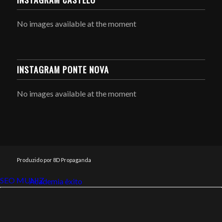
No images available at the moment
INSTAGRAM PONTE NOVA
No images available at the moment
Produzido por 8D Propaganda
SEO MUNIZ
Link112
Academia êxito