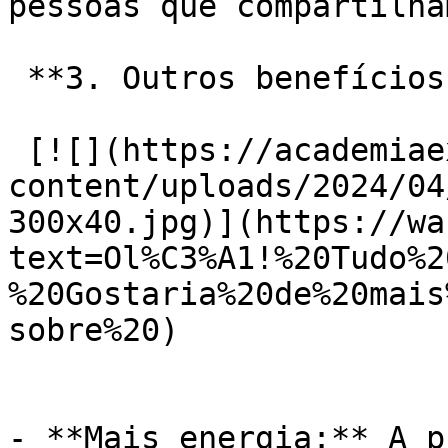
pessoas que compartilha
 **3. Outros benefícios:**

 [![](https://academiaexito.com.br/wp-
content/uploads/2024/04
300x40.jpg)](https://wa
text=Ol%C3%A1!%20Tudo%2
%20Gostaria%20de%20mais
sobre%20)

- **Mais energia:** A p