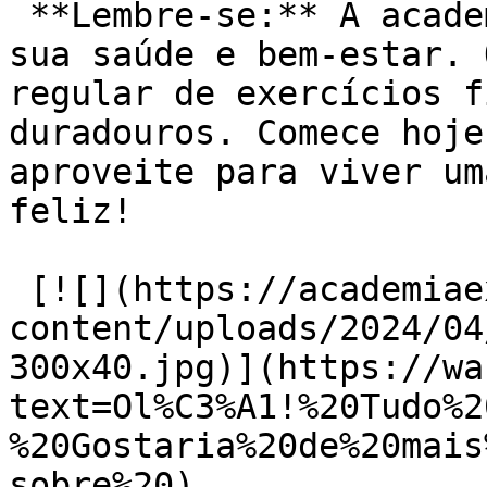
 **Lembre-se:** A academia é um investimento em 
sua saúde e bem-estar. 
regular de exercícios f
duradouros. Comece hoje
aproveite para viver um
feliz!

 [![](https://academiaexito.com.br/wp-
content/uploads/2024/04
300x40.jpg)](https://wa
text=Ol%C3%A1!%20Tudo%2
%20Gostaria%20de%20mais
sobre%20)
