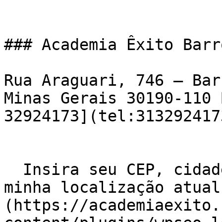
### Academia Êxito Barr
Rua Araguari, 746 – Bar
Minas Gerais 30190-110 
32924173](tel:3132924173
  Insira seu CEP, cidade e / ou estado    ![Usar 
minha localização atual
(https://academiaexito.