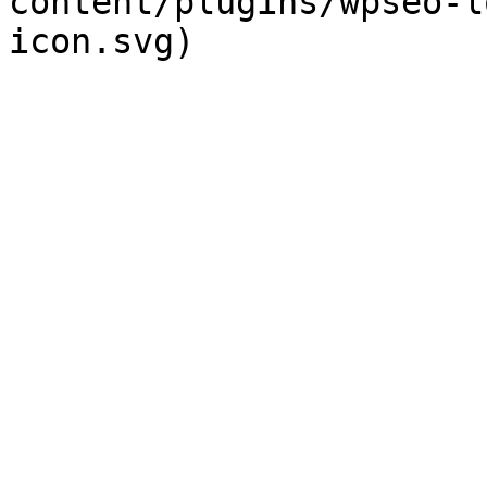
content/plugins/wpseo-l
icon.svg)