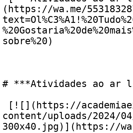
(https://wa.me/55318328
text=Ol%C3%A1!%20Tudo%2
%20Gostaria%20de%20mais
sobre%20)

# ***Atividades ao ar l
 [![](https://academiaexito.com.br/wp-
content/uploads/2024/04
300x40.jpg)](https://wa