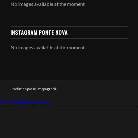
No images available at the moment
INSTAGRAM PONTE NOVA
No images available at the moment
Produzido por 8D Propaganda
SEO MUNIZ
Link112
Academia êxito