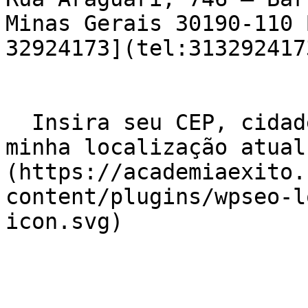
Minas Gerais 30190-110 
32924173](tel:3132924173
  Insira seu CEP, cidade e / ou estado    ![Usar 
minha localização atual
(https://academiaexito.
content/plugins/wpseo-l
icon.svg)