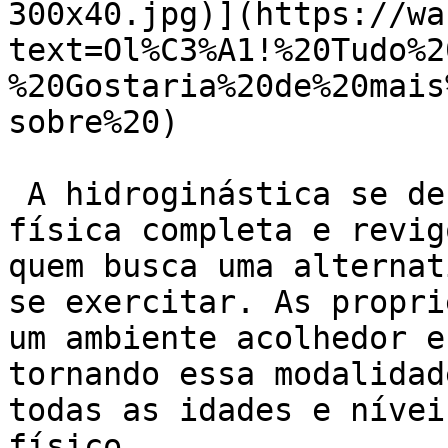
300x40.jpg)](https://wa
text=Ol%C3%A1!%20Tudo%2
%20Gostaria%20de%20mais
sobre%20)

 A hidroginástica se destaca como uma atividade 
física completa e revig
quem busca uma alternat
se exercitar. As propri
um ambiente acolhedor e
tornando essa modalidad
todas as idades e nívei
físico.
