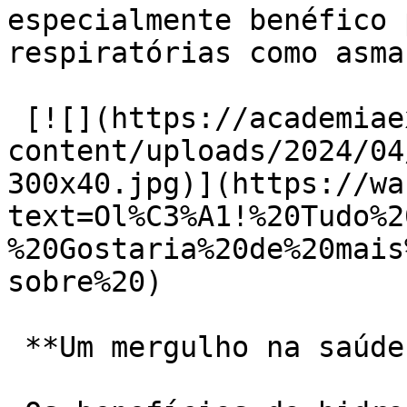
especialmente benéfico 
respiratórias como asma
 [![](https://academiaexito.com.br/wp-
content/uploads/2024/04
300x40.jpg)](https://wa
text=Ol%C3%A1!%20Tudo%2
%20Gostaria%20de%20mais
sobre%20)

 **Um mergulho na saúde mental:**
