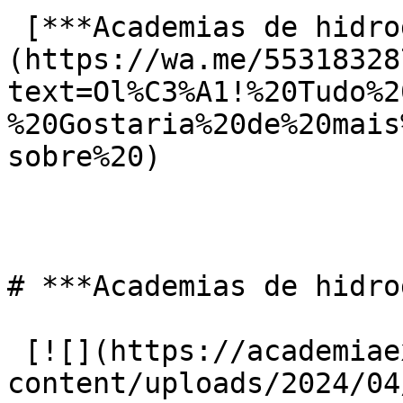
 [***Academias de hidroginástica no Centro***]
(https://wa.me/55318328
text=Ol%C3%A1!%20Tudo%2
%20Gostaria%20de%20mais
sobre%20)

# ***Academias de hidro
 [![](https://academiaexito.com.br/wp-
content/uploads/2024/04