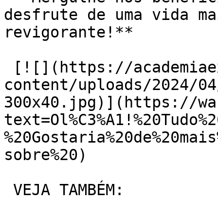
desfrute de uma vida ma
revigorante!**

 [![](https://academiaexito.com.br/wp-
content/uploads/2024/04
300x40.jpg)](https://wa
text=Ol%C3%A1!%20Tudo%2
%20Gostaria%20de%20mais
sobre%20)

 VEJA TAMBÉM:
