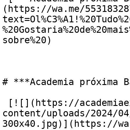
(https://wa.me/55318328
text=Ol%C3%A1!%20Tudo%2
%20Gostaria%20de%20mais
sobre%20)

# ***Academia próxima B
 [![](https://academiaexito.com.br/wp-
content/uploads/2024/04
300x40.jpg)](https://wa