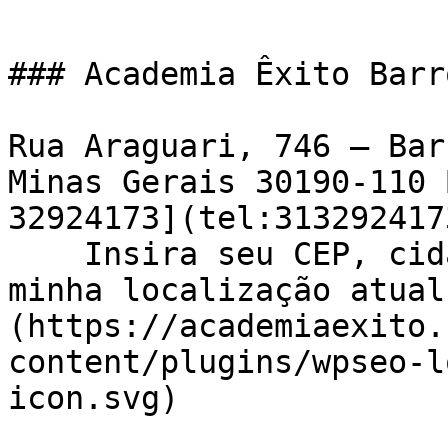
### Academia Êxito Barr
Rua Araguari, 746 – Bar
Minas Gerais 30190-110 
32924173](tel:3132924173
    Insira seu CEP, cidade e / ou estado    ![Usar 
minha localização atual
(https://academiaexito.
content/plugins/wpseo-l
icon.svg)