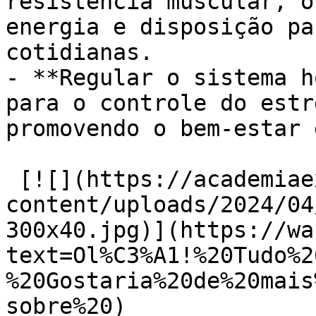
resistência muscular, o
energia e disposição pa
cotidianas.

- **Regular o sistema h
para o controle do estr
promovendo o bem-estar 
 [![](https://academiaexito.com.br/wp-
content/uploads/2024/04
300x40.jpg)](https://wa
text=Ol%C3%A1!%20Tudo%2
%20Gostaria%20de%20mais
sobre%20)
