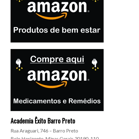
Academia Êxito Barro Preto
Rua Araguari, 746 – Barro Preto
Belo Horizonte
,
Minas Gerais
30190-110