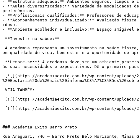
- **Estrutura adequada:** Ambientes seguros, limpos e c
- **Aulas diversificadas:** Variedade de modalidades de
preferências.

- **Profissionais qualificados:** Professores de educaç
- **Acompanhamento individualizado:** Avaliação física 
idoso.

- **Ambiente acolhedor e inclusivo:** Espaço amigável e
 **Investir na saúde:**

 A academia representa um investimento na saúde física, mental e social dos idosos, proporcionando uma vida mais ativa, autônoma e feliz. É um presente que se traduz 
em qualidade de vida, bem-estar e a oportunidade de apr
 **Lembre-se:** A academia deve ser um ambiente prazeroso e motivador. Consulte um médico antes de iniciar qualquer atividade física e escolha uma academia que atenda 
às suas necessidades e expectativas. Dê o primeiro pass
 [![](https://academiaexito.com.br/wp-content/uploads/2024/04/Mude-sua-vida-agora-300x40.jpg)](https://wa.me/553183287861?text=Ol%C3%A1!%20Tudo%20bem?
%20Gostaria%20de%20mais%20informa%C3%A7%C3%B5es%20sobre
 VEJA TAMBÉM:

 [![](https://academiaexito.com.br/wp-content/uploads/2024/04/Bem-Estar-1-300x200.jpg)](https://amzn.to/3Jd7yvi)

 [![](https://academiaexito.com.br/wp-content/uploads/2024/04/Medicamentos-e-Remedios-1-300x200.jpg)](https://amzn.to/4aRQ4AB)

### Academia Êxito Barro Preto

Rua Araguari, 746 – Barro Preto Belo Horizonte, Minas G