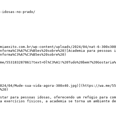
-idosas-no-prado/

miaexito.com.br/wp-content/uploads/2024/04/nat-6-300x300
nforma%C3%A7%C3%B5es%20sobre%20)[Academia para pessoas i
nforma%C3%A7%C3%B5es%20sobre%20)

%20)

a exercícios físicos, a academia se torna um ambiente de