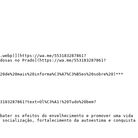
.webp)](https://wa.me/553183287861?
dosas no Prado](https://wa.me/553183287861?
 socialização, fortalecimento da autoestima e conquista 