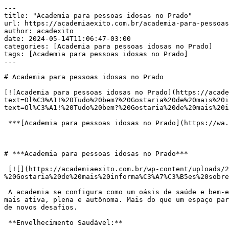
---

title: "Academia para pessoas idosas no Prado"

url: https://academiaexito.com.br/academia-para-pessoas
author: acadexito

date: 2024-05-14T11:06:47-03:00

categories: [Academia para pessoas idosas no Prado]

tags: [Academia para pessoas idosas no Prado]

---

# Academia para pessoas idosas no Prado

[![Academia para pessoas idosas no Prado](https://acade
text=Ol%C3%A1!%20Tudo%20bem?%20Gostaria%20de%20mais%20i
text=Ol%C3%A1!%20Tudo%20bem?%20Gostaria%20de%20mais%20i
 ***[Academia para pessoas idosas no Prado](https://wa.me/553183287861?text=Ol%C3%A1!%20Tudo%20bem?%20Gostaria%20de%20mais%20informa%C3%A7%C3%B5es%20sobre%20)***

# ***Academia para pessoas idosas no Prado***

 [![](https://academiaexito.com.br/wp-content/uploads/2024/04/Mude-sua-vida-agora-300x40.jpg)](https://wa.me/553183287861?text=Ol%C3%A1!%20Tudo%20bem?
%20Gostaria%20de%20mais%20informa%C3%A7%C3%B5es%20sobre
 A academia se configura como um oásis de saúde e bem-estar para pessoas idosas, oferecendo um refúgio para combater os efeitos do envelhecimento e promover uma vida 
mais ativa, plena e autônoma. Mais do que um espaço par
de novos desafios.

 **Envelhecimento Saudável:**
