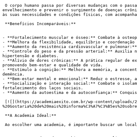
 O corpo humano passa por diversas mudanças com o passar dos anos, e a prática regular de atividades físicas se torna crucial para retardar os efeitos do 
envelhecimento e prevenir o surgimento de doenças crôni
às suas necessidades e condições físicas, com acompanha
 **Benefícios Incomparáveis:**

- **Fortalecimento muscular e ósseo:** Combate à osteop
- **Melhora da flexibilidade, equilíbrio e coordenação 
- **Aumento da resistência cardiovascular e pulmonar:**
- **Controle do peso e da pressão arterial:** Auxilia n
hipertensão e diabetes.

- **Alívio de dores crônicas:** A prática regular de ex
promovendo bem-estar e qualidade de vida.

- **Estímulo à cognição:** Melhora a memória, a concent
demência.

- **Bem-estar mental e emocional:** Reduz o estresse, a
- **Socialização e interação social:** Combate o isolam
fortalecimento dos laços sociais.

- **Aumento da autoestima e da autoconfiança:** Conquis
 [![](https://academiaexito.com.br/wp-content/uploads/2024/04/Mude-sua-vida-agora-300x40.jpg)](https://wa.me/553183287861?text=Ol%C3%A1!%20Tudo%20bem?
%20Gostaria%20de%20mais%20informa%C3%A7%C3%B5es%20sobre
 **A Academia Ideal:**

 Ao escolher uma academia, é importante buscar um local que ofereça:
