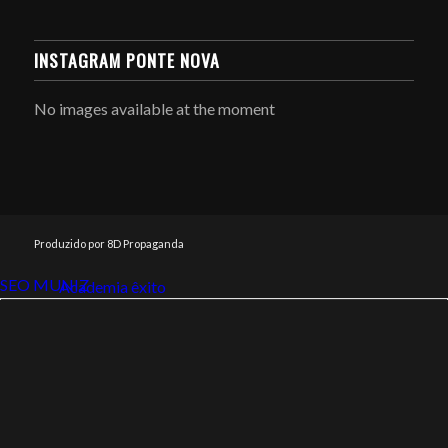
INSTAGRAM PONTE NOVA
No images available at the moment
Produzido por 8D Propaganda
SEO MUNIZ
Link112
Academia êxito