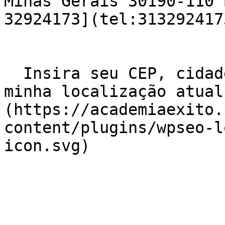
Minas Gerais 30190-110 
32924173](tel:3132924173
  Insira seu CEP, cidade e / ou estado    ![Usar 
minha localização atual
(https://academiaexito.
content/plugins/wpseo-l
icon.svg)