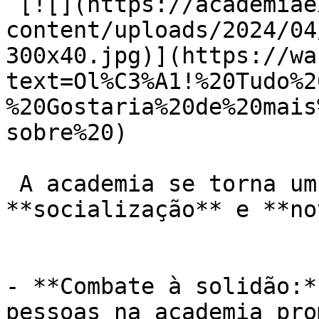
 [![](https://academiaexito.com.br/wp-
content/uploads/2024/04
300x40.jpg)](https://wa
text=Ol%C3%A1!%20Tudo%2
%20Gostaria%20de%20mais
sobre%20)

 A academia se torna um ambiente de 
**socialização** e **no
- **Combate à solidão:*
pessoas na academia pro