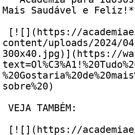
Mais Saudável e Feliz!**
 [![](https://academiaexito.com.br/wp-
content/uploads/2024/04
300x40.jpg)](https://wa
text=Ol%C3%A1!%20Tudo%2
%20Gostaria%20de%20mais
sobre%20)

 VEJA TAMBÉM:

 [![](https://academiaexito.com.br/wp-