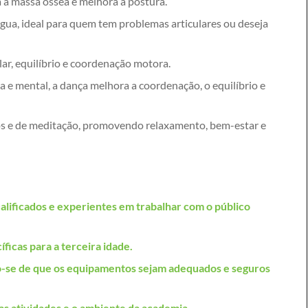
 a massa óssea e melhora a postura.
 água, ideal para quem tem problemas articulares ou deseja
ar, equilíbrio e coordenação motora.
ca e mental, a dança melhora a coordenação, o equilíbrio e
ios e de meditação, promovendo relaxamento, bem-estar e
lificados e experientes em trabalhar com o público
ficas para a terceira idade.
do-se de que os equipamentos sejam adequados e seguros
s atividades e o ambiente da academia.