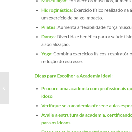
Musculação:
Fortalece os músculos, aumenta
Hidroginástica:
Exercício físico realizado na
um exercício de baixo impacto.
Pilates:
Aumenta a flexibilidade, força muscul
Dança:
Divertida e benéfica para a saúde físi
a socialização.
Yoga:
Combina exercícios físicos, respiratór
redução do estresse.
Dicas para Escolher a Academia Ideal:
Academia para idosos
qualidade de vida no
Procure uma academia com profissionais qua
Centro
idoso.
Verifique se a academia oferece aulas especí
Avalie a estrutura da academia, certifican
para os idosos.
Faça uma aula experimental para conhecer a