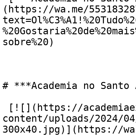
(https://wa.me/55318328
text=Ol%C3%A1!%20Tudo%2
%20Gostaria%20de%20mais
sobre%20)

# ***Academia no Santo 
 [![](https://academiaexito.com.br/wp-
content/uploads/2024/04
300x40.jpg)](https://wa