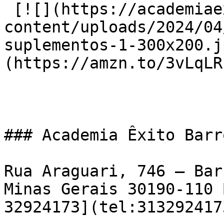
 [![](https://academiaexito.com.br/wp-
content/uploads/2024/04
suplementos-1-300x200.j
(https://amzn.to/3vLqLRF
### Academia Êxito Barr
Rua Araguari, 746 – Bar
Minas Gerais 30190-110 
32924173](tel:3132924173