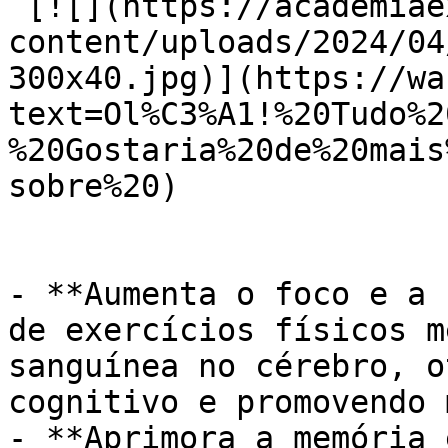
 [![](https://academiaexito.com.br/wp-
content/uploads/2024/04
300x40.jpg)](https://wa
text=Ol%C3%A1!%20Tudo%2
%20Gostaria%20de%20mais
sobre%20)

- **Aumenta o foco e a 
de exercícios físicos m
sanguínea no cérebro, o
cognitivo e promovendo 
- **Aprimora a memória 