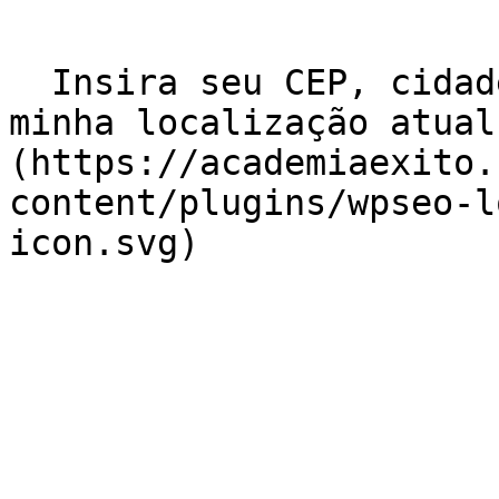
  Insira seu CEP, cidade e / ou estado    ![Usar 
minha localização atual
(https://academiaexito.
content/plugins/wpseo-l
icon.svg)