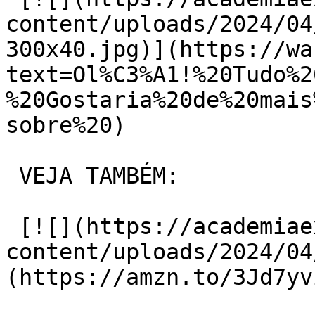
content/uploads/2024/04
300x40.jpg)](https://wa
text=Ol%C3%A1!%20Tudo%2
%20Gostaria%20de%20mais
sobre%20)

 VEJA TAMBÉM:

 [![](https://academiaexito.com.br/wp-
content/uploads/2024/04
(https://amzn.to/3Jd7yvi