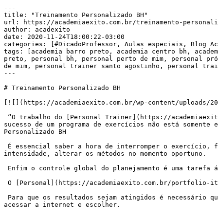
---

title: "Treinamento Personalizado BH"

url: https://academiaexito.com.br/treinamento-personali
author: acadexito

date: 2020-11-24T18:00:22-03:00

categories: [#DicadoProfessor, Aulas especiais, Blog Ac
tags: [academia barro preto, academia centro bh, academ
preto, personal bh, personal perto de mim, personal pró
de mim, personal trainer santo agostinho, personal trai
---

# Treinamento Personalizado BH

[![](https://academiaexito.com.br/wp-content/uploads/20
 “O trabalho do [Personal Trainer](https://academiaexito.com.br/portfolio-item/nexo/) consiste em programar e acompanhar o treinamento físico do cliente. A chave do 
sucesso de um programa de exercícios não está somente e
Personalizado BH

 É essencial saber a hora de interromper o exercício, fazer os ajustes biomecânicos necessários, manipular tempos de descanso, calcular a progressão do volume e 
intensidade, alterar os métodos no momento oportuno.

 Enfim o controle global do planejamento é uma tarefa árdua que exige dedicação e competência”.

 O [Personal](https://academiaexito.com.br/portfolio-item/nexo/) oferece não apenas um programa, mas também energia, companheirismo e envolvimento com o aluno.

 Para que os resultados sejam atingidos é necessário que ambos estejam envolvidos e acreditem na proposta. Para quem deseja apenas um bom roteiro de treinamento basta 
acessar a internet e escolher.
