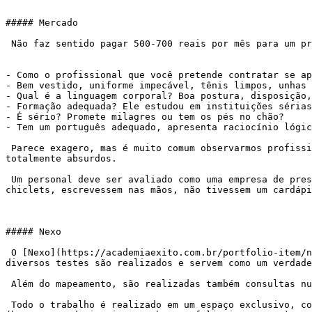
##### Mercado

 Não faz sentido pagar 500-700 reais por mês para um profissional mal preparado, com postura ruim…

- Como o profissional que você pretende contratar se ap
- Bem vestido, uniforme impecável, tênis limpos, unhas 
- Qual é a linguagem corporal? Boa postura, disposição,
- Formação adequada? Ele estudou em instituições sérias
- É sério? Promete milagres ou tem os pés no chão?

- Tem um português adequado, apresenta raciocínio lógic
 Parece exagero, mas é muito comum observarmos profissionais dando aulas em praças, debaixo de marquises, locais sem a mínima estrutura e ofertando serviços 
totalmente absurdos.

 Um personal deve ser avaliado como uma empresa de prestação de serviços. Você comeria num restaurante mais caro, aonde os garçons te chamassem de “vei”, mascassem 
chiclets, escrevessem nas mãos, não tivessem um cardápi
##### Nexo

 O [Nexo](https://academiaexito.com.br/portfolio-item/nexo/) é um método de treino, criado pela Academia Êxito. O cliente passa por um mapeamento corporal, aonde 
diversos testes são realizados e servem como um verdade
 Além do mapeamento, são realizadas também consultas nutricionais que fazem toda a diferença nos resultados.

 Todo o trabalho é realizado em um espaço exclusivo, com lanche pré e pós treino, maca para massagem, equipamentos para [exercícios funcionais]