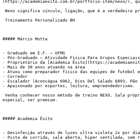
(https://academiaexito.com.br/portfolio-item/nexo/), qu
 Nexo significa vínculo, ligação, que é a verdadeira proposta do método. Profissionais e alunos conectados por um objetivo comum.

 Treinamento Personalizado BH

##### Márcio Motta

- Graduado em E.F. – UFMG

- Pós-Graduado – Atividade Física Para Grupos Especiais
- Proprietário da [Academia Êxito](https://academiaexit
- Mais de 30 anos atuando na área

- Atuou como preparador físico das equipes de futebol e
- Corredor

- Escalador (Aconcágua 6962, Ojos Del Salado 6893, Pão 
- Apaixonado por esportes, leitura, empreendedorismo.

 Venha conhecer nosso método de treino NEXO. Sala própria, atendimento personalizado, metodologia própria. Pra você que deseja atingir seus objetivos, sentir-se 
especial, ser premium.

##### Academia Êxito

- Desinfecção através de luzes ultra violeta 2x por dia
- Pista de corrida, sala aberta, hiper ventilada, sem r