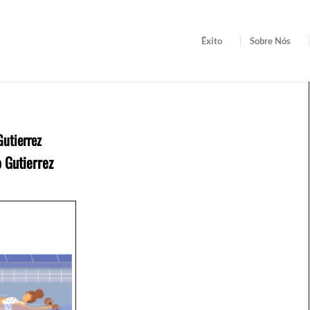
Êxito
Sobre Nós
Gutierrez
 Gutierrez