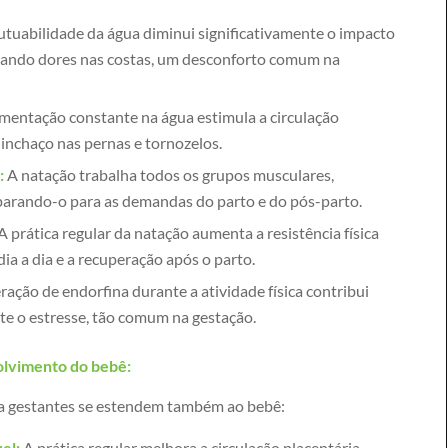
utuabilidade da água diminui significativamente o impacto
iviando dores nas costas, um desconforto comum na
entação constante na água estimula a circulação
inchaço nas pernas e tornozelos.
:
A natação trabalha todos os grupos musculares,
eparando-o para as demandas do parto e do pós-parto.
A prática regular da natação aumenta a resistência física
dia a dia e a recuperação após o parto.
ração de endorfina durante a atividade física contribui
te o estresse, tão comum na gestação.
olvimento do bebê:
ra gestantes se estendem também ao bebê:
el:
A prática regular melhora a circulação placentária,