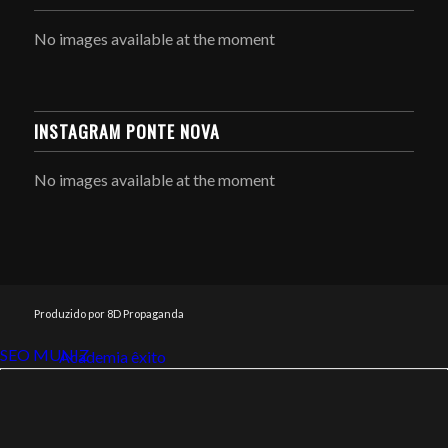
No images available at the moment
INSTAGRAM PONTE NOVA
No images available at the moment
Produzido por 8D Propaganda
SEO MUNIZ
Link112
Academia êxito