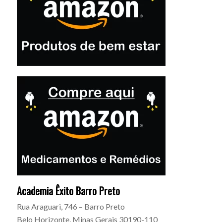
Academia Êxito Barro Preto
Rua Araguari, 746 – Barro Preto
Belo Horizonte
,
Minas Gerais
30190-110