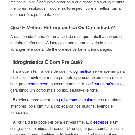
melhor ou pior. Você deve optar pela que goste mais ou que sinta
melhores resultados. Tudo é muito específico e a melhor forma
de saber é experimentando.
Qual É Melhor Hidroginástica Ou Caminhada?
A caminhada é uma ótima atividade mas que trabalha apenas os
membros inferiores. A hidroginástica é uma atividade mais
abrangente e que ainda lhe oferece os benefícios da água.
Hidroginástica É Bom Pra Quê?
* Para quem tem a ideia de que
Hidroginástica
serve apenas para
relaxar ou movimentar o corpo, note que esse exercício é muito
bom para
perder peso
, queimar gorduras e
tonificar os músculos
,
garantindo um corpo mais bonito, saudável e forte.
* Excelente para quem tem
problemas articulares
nos membros
inferiores, pois diminui a sobrecarga nos quadris, joelhos e
tornozelos
* A rotina diária pode ser bem estressante. E o
estresse
é um
dos grandes inimigos da saúde. Uma opção para combater esse
problema é, sem dúvidas, a Hidroginástica. A atividade ajuda a