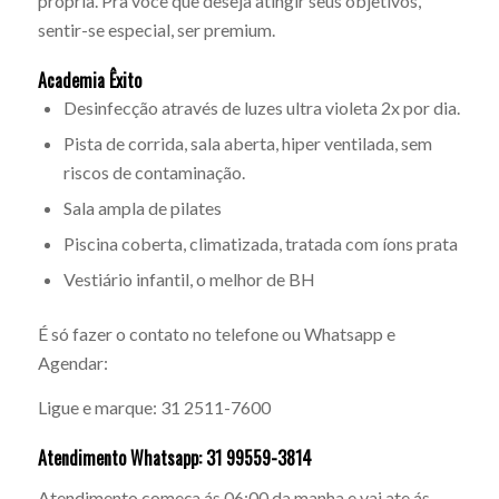
própria. Pra você que deseja atingir seus objetivos,
sentir-se especial, ser premium.
Academia Êxito
Desinfecção através de luzes ultra violeta 2x por dia.
Pista de corrida, sala aberta, hiper ventilada, sem
riscos de contaminação.
Sala ampla de pilates
Piscina coberta, climatizada, tratada com íons prata
Vestiário infantil, o melhor de BH
É só fazer o contato no telefone ou Whatsapp e
Agendar:
Ligue e marque: 31 2511-7600
Atendimento Whatsapp: 31 99559-3814
Atendimento começa ás 06:00 da manha e vai ate ás