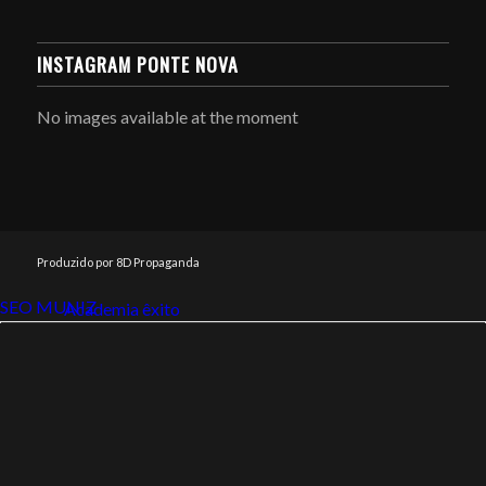
INSTAGRAM PONTE NOVA
No images available at the moment
Produzido por 8D Propaganda
SEO MUNIZ
Link112
Academia êxito