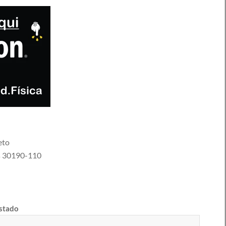
eto
s
30190-110
estado