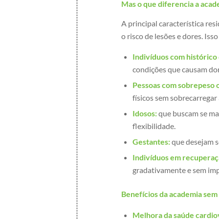
Mas o que diferencia a acad
A principal característica res
o risco de lesões e dores. Iss
Indivíduos com histórico 
condições que causam dor
Pessoas com sobrepeso o
físicos sem sobrecarregar 
Idosos:
que buscam se mant
flexibilidade.
Gestantes:
que desejam se
Indivíduos em recuperaçã
gradativamente e sem imp
Benefícios da academia sem
Melhora da saúde cardiov