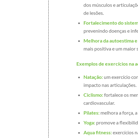
dos músculos e articulaçõ
de lesões.
Fortalecimento do siste
prevenindo doenças e inf
Melhora da autoestima e
mais positiva e um maior 
Exemplos de exercícios na 
Natação:
um exercício co
impacto nas articulações.
Ciclismo:
fortalece os me
cardiovascular.
Pilates:
melhora a força, a 
Yoga:
promove a flexibilid
Aqua fitness:
exercícios 