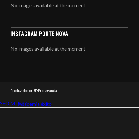
No images available at the moment
INSTAGRAM PONTE NOVA
No images available at the moment
Produzido por 8D Propaganda
SEO MUNIZ
Link112
Academia êxito