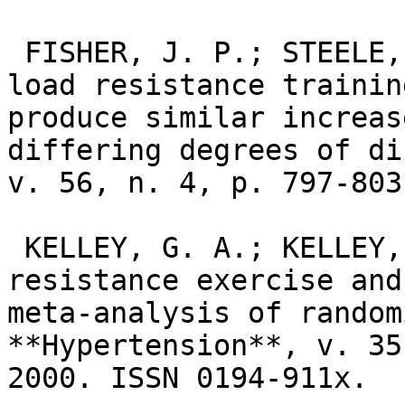
 FISHER, J. P.; STEELE, J. Heavier and lighter 
load resistance trainin
produce similar increas
differing degrees of di
v. 56, n. 4, p. 797-803
 KELLEY, G. A.; KELLEY, K. S. Progressive 
resistance exercise and
meta-analysis of random
**Hypertension**, v. 35
2000. ISSN 0194-911x.
