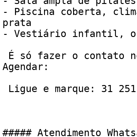
- Sala ampla de pilates

- Piscina coberta, clim
prata

- Vestiário infantil, o
 É só fazer o contato no telefone ou Whatsapp e 
Agendar:

 Ligue e marque: 31 2511-7600

##### Atendimento Whats