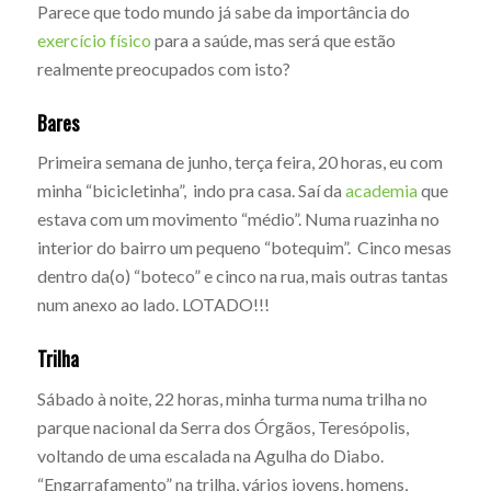
Parece que todo mundo já sabe da importância do
exercício físico
para a saúde, mas será que estão
realmente preocupados com isto?
Bares
Primeira semana de junho, terça feira, 20 horas, eu com
minha “bicicletinha”, indo pra casa. Saí da
academia
que
estava com um movimento “médio”. Numa ruazinha no
interior do bairro um pequeno “botequim”. Cinco mesas
dentro da(o) “boteco” e cinco na rua, mais outras tantas
num anexo ao lado. LOTADO!!!
Trilha
Sábado à noite, 22 horas, minha turma numa trilha no
parque nacional da Serra dos Órgãos, Teresópolis,
voltando de uma escalada na Agulha do Diabo.
“Engarrafamento” na trilha, vários jovens, homens,