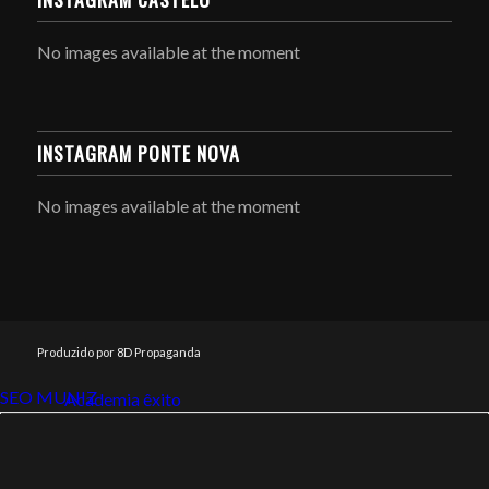
No images available at the moment
INSTAGRAM PONTE NOVA
No images available at the moment
Produzido por 8D Propaganda
SEO MUNIZ
Link112
Academia êxito