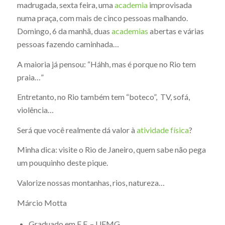
madrugada, sexta feira, uma
academia
improvisada
numa praça, com mais de cinco pessoas malhando.
Domingo, 6 da manhã, duas
academias
abertas e várias
pessoas fazendo caminhada…
A maioria já pensou: “Háhh, mas é porque no Rio tem
praia…”
Entretanto, no Rio também tem “boteco”, TV, sofá,
violência…
Será que você realmente dá valor à
atividade física
?
Minha dica: visite o Rio de Janeiro, quem sabe não pega
um pouquinho deste pique.
Valorize nossas montanhas, rios, natureza…
Márcio Motta
Graduado em E.F. – UFMG