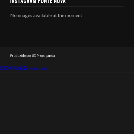
INSTAGRAM PONTE NOVA
No images available at the moment
Produzido por 8D Propaganda
SEO MUNIZ
Link112
Academia êxito
Link112
SEO MUNIZ