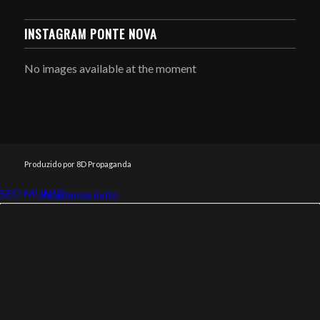
INSTAGRAM PONTE NOVA
No images available at the moment
Produzido por 8D Propaganda
SEO MUNIZ
Link112
Academia êxito