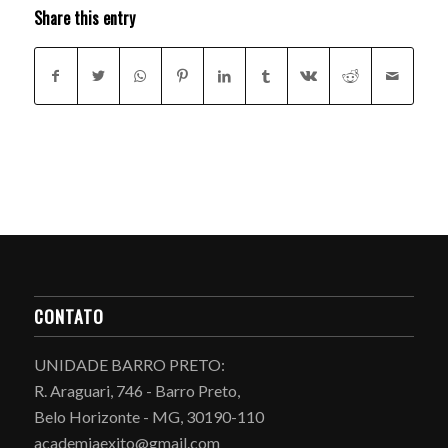
Share this entry
CONTATO
UNIDADE BARRO PRETO:
R. Araguari, 746 - Barro Preto,
Belo Horizonte - MG, 30190-110
academiaexito@gmail.com