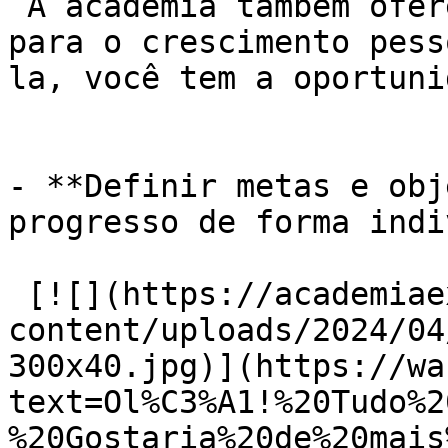
 A academia também oferece um ambiente propício 
para o crescimento pess
la, você tem a oportuni
- **Definir metas e obj
progresso de forma indi
 [![](https://academiaexito.com.br/wp-
content/uploads/2024/04
300x40.jpg)](https://wa
text=Ol%C3%A1!%20Tudo%2
%20Gostaria%20de%20mais