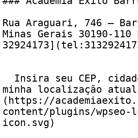
### Academia Êxito Barr
Rua Araguari, 746 – Bar
Minas Gerais 30190-110 
32924173](tel:3132924173
  Insira seu CEP, cidade e / ou estado    ![Usar 
minha localização atual
(https://academiaexito.
content/plugins/wpseo-l
icon.svg)