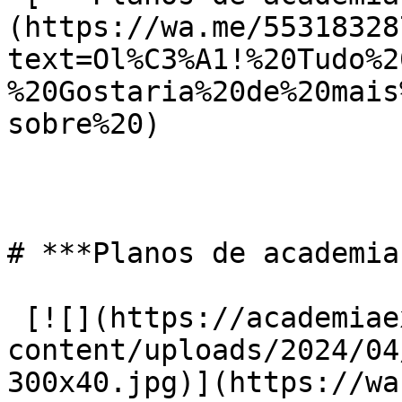
(https://wa.me/55318328
text=Ol%C3%A1!%20Tudo%2
%20Gostaria%20de%20mais
sobre%20)

# ***Planos de academia
 [![](https://academiaexito.com.br/wp-
content/uploads/2024/04
300x40.jpg)](https://wa