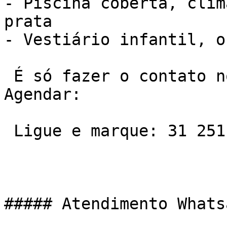
- Piscina coberta, clim
prata

- Vestiário infantil, o
 É só fazer o contato no telefone ou Whatsapp e 
Agendar:

 Ligue e marque: 31 2511-7600

##### Atendimento Whats