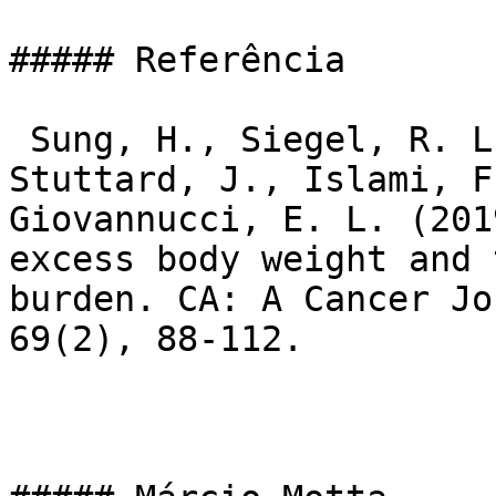
##### Referência

 Sung, H., Siegel, R. L., Torre, L. A., Pearson‐
Stuttard, J., Islami, F
Giovannucci, E. L. (201
excess body weight and 
burden. CA: A Cancer Jo
69(2), 88-112.
