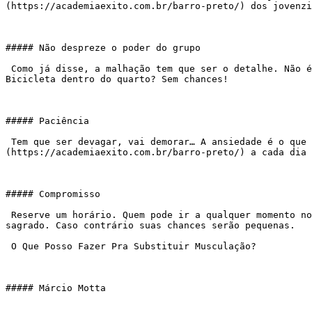
(https://academiaexito.com.br/barro-preto/) dos jovenzi
##### Não despreze o poder do grupo

 Como já disse, a malhação tem que ser o detalhe. Não é fácil, já sabemos. O legal é quando vamos, encontramos pessoas bacanas, com as quais gostamos de conversar. 
Bicicleta dentro do quarto? Sem chances!

##### Paciência

 Tem que ser devagar, vai demorar… A ansiedade é o que normalmente destrói meses de investimento. Mesmo os atletas têm preguiça, lutam pra [treinar]
(https://academiaexito.com.br/barro-preto/) a cada dia 
##### Compromisso

 Reserve um horário. Quem pode ir a qualquer momento normalmente não vai hora nenhuma. Todas as segundas, quartas e sextas 7 horas? Então esse horário tem que ser 
sagrado. Caso contrário suas chances serão pequenas.

 O Que Posso Fazer Pra Substituir Musculação?

##### Márcio Motta
