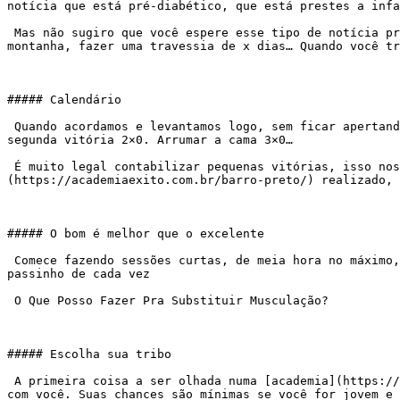
notícia que está pré-diabético, que está prestes a infa
 Mas não sugiro que você espere esse tipo de notícia pra iniciar. Gosto muito de objetivos não estéticos tipo: completar uma corrida de x quilômetros, escalar uma 
montanha, fazer uma travessia de x dias… Quando você tr
##### Calendário

 Quando acordamos e levantamos logo, sem ficar apertando o soneca, temos nossa primeira vitória do dia: 1×0 pra nós. Entrar o chuveiro, tomar banho, tomar café, 
segunda vitória 2×0. Arrumar a cama 3×0…

 É muito legal contabilizar pequenas vitórias, isso nos dá um senso de realização muito gostoso. Minha sugestão é, a cada dia de [exercício]
(https://academiaexito.com.br/barro-preto/) realizado, 
##### O bom é melhor que o excelente

 Comece fazendo sessões curtas, de meia hora no máximo, todos os dias. Nosso inconsciente luta contra nós quando fazemos esforço demais, sofrimento demais. Vamos um 
passinho de cada vez

 O Que Posso Fazer Pra Substituir Musculação?

##### Escolha sua tribo

 A primeira coisa a ser olhada numa [academia](https://academiaexito.com.br/barro-preto/), ou grupo de pessoas com as quais você vai se exercitar é se elas combinam 
com você. Suas chances são mínimas se você for jovem e 