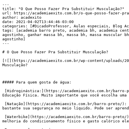
---

title: "O Que Posso Fazer Pra Substituir Musculação?"

url: https://academiaexito.com.br/o-que-posso-fazer-pra
author: acadexito

date: 2021-04-02T13:44:46-03:00

categories: [#DicadoProfessor, Aulas especiais, Blog Ac
tags: [academia barro preto, academia bh, academia cent
agostinho, ganhar massa bh, massa bh, massa muscular bh
agostinho]

---

# O Que Posso Fazer Pra Substituir Musculação?

[![](https://academiaexito.com.br/wp-content/uploads/20
Musculação?

##### Para quem gosta de água:

 [Hidroginástica:](https://academiaexito.com.br/barro-preto/) aula coletiva, com horário marcado, comando dos exercícios realizados na água por um profissional de 
Educação Física. Muito importante que você escolha uma 
 [Natação](https://academiaexito.com.br/barro-preto/): Atividade antiga que desenvolve condicionamento físico e trabalha muitos músculos do corpo. Vai aumentar 
bastante sua segurança no meio líquido. Pode ser aprend
 [Waterbike](https://academiaexito.com.br/barro-preto/): uma espécie de spinning aquático. Aula coletiva sob o comando de um profissional de EF. Excelente para a 
melhoria do condicionamento físico e gasto calórico ele