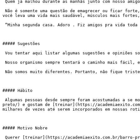
 Quem já malhou durante as manhãs junto com nosso amigo, o famoso ator Carlos Nunes, que está conosco há 20 anos, entende bem do “poder do grupo”.

 Não é somente uma questão de emagrecer ou ficar forte, mas de encontrar amigos, ter conversas agradáveis, dar risadas… A atividade física vira um detalhe. De brinde 
você leva uma vida mais saudável, músculos mais fortes
 “Minha segunda casa. Adoro . Fiz amigos pra vida toda na Êxito”. Carlos Nunes

##### Sugestões

 Vou tentar aqui listar algumas sugestões e opiniões sobre o tema mas, em primeiro lugar gostaria de dizer que somos programados para evitar o gasto de energia.

 Nosso organismo sempre tentará o caminho mais fácil, evitar o esforço. Os animais só se movem para comer, satisfazer seus desejos sexuais e fugir do perigo.

 Não somos muito diferentes. Portanto, não fique triste achando que é preguiçosa, que gostoso mesmo é comer… Somos todos assim.

##### Hábito

 Algumas pessoas desde sempre foram acostumadas a se movimentar, criaram o hábito e se tornaram regulares na [atividade física](https://academiaexito.com.br/barro-
preto/) e gostam de [treinar](https://academiaexito.com
milhares de vezes até serem incorporados em nossas roti
##### Motivo Nobre

 Querer [treinar](https://academiaexito.com.br/barro-preto/) apenas pra ficar como a amiga, pra ficar mais bonita… normalmente não funciona. Alguém que recebe uma 