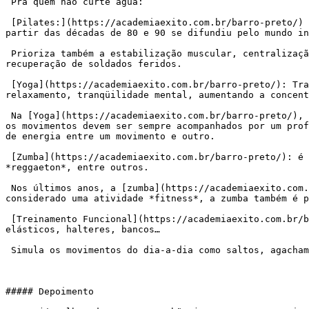
 Pra quem não curte água:

 [Pilates:](https://academiaexito.com.br/barro-preto/) Método de exercícios físicos criado por Joseph Pilates inicialmente para superar as próprias limitações e a 
partir das décadas de 80 e 90 se difundiu pelo mundo in
 Prioriza também a estabilização muscular, centralização, respiração, concentração e flexibilidade. Na II Guerra Mundial foi utilizado como objetivos terapêuticos de 
recuperação de soldados feridos.

 [Yoga](https://academiaexito.com.br/barro-preto/): Trabalha as emoções, e ajuda ao praticante agir de acordo com seus pensamentos e sentimentos, trazendo um profundo 
relaxamento, tranqüilidade mental, aumentando a concent
 Na [Yoga](https://academiaexito.com.br/barro-preto/), procura-se tornar o indivíduo mais consciente em postura, alinhamento e padrões de movimento. Na sua prática, 
os movimentos devem ser sempre acompanhados por um prof
de energia entre um movimento e outro.

 [Zumba](https://academiaexito.com.br/barro-preto/): é um exercício físico aeróbico baseado em movimentos de danças latinas, como o merengue, a cumbia, a salsa, o 
*reggaeton*, entre outros.

 Nos últimos anos, a [zumba](https://academiaexito.com.br/barro-preto/) tornou-se bastante popular em academias e estúdios de dança de todo mundo. Além de ser 
considerado uma atividade *fitness*, a zumba também é p
 [Treinamento Funcional](https://academiaexito.com.br/barro-preto/): Aula coletiva que realiza movimentos com o peso do corpo e uso de alguns acessórios como 
elásticos, halteres, bancos…

 Simula os movimentos do dia-a-dia como saltos, agachamentos, movimentos de equilíbrio e resistência.

##### Depoimento
