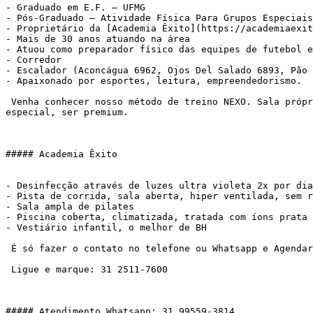
- Graduado em E.F. – UFMG

- Pós-Graduado – Atividade Física Para Grupos Especiais
- Proprietário da [Academia Êxito](https://academiaexit
- Mais de 30 anos atuando na área

- Atuou como preparador físico das equipes de futebol e
- Corredor

- Escalador (Aconcágua 6962, Ojos Del Salado 6893, Pão 
- Apaixonado por esportes, leitura, empreendedorismo.

 Venha conhecer nosso método de treino NEXO. Sala própria, atendimento personalizado, metodologia própria. Pra você que deseja atingir seus objetivos, sentir-se 
especial, ser premium.

##### Academia Êxito

- Desinfecção através de luzes ultra violeta 2x por dia
- Pista de corrida, sala aberta, hiper ventilada, sem r
- Sala ampla de pilates

- Piscina coberta, climatizada, tratada com íons prata

- Vestiário infantil, o melhor de BH

 É só fazer o contato no telefone ou Whatsapp e Agendar:

 Ligue e marque: 31 2511-7600

##### Atendimento Whatsapp: 31 99559-3814
