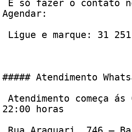
 É só fazer o contato no telefone ou Whatsapp e 
Agendar:

 Ligue e marque: 31 2511-7600

##### Atendimento Whats
 Atendimento começa ás 06:00 da manha e vai ate ás 
22:00 horas

 Rua Araguari, 746 – Barro Preto, Belo Horizonte – 