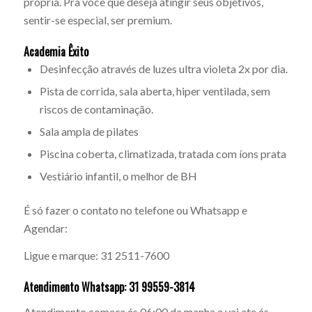
própria. Pra você que deseja atingir seus objetivos,
sentir-se especial, ser premium.
Academia Êxito
Desinfecção através de luzes ultra violeta 2x por dia.
Pista de corrida, sala aberta, hiper ventilada, sem
riscos de contaminação.
Sala ampla de pilates
Piscina coberta, climatizada, tratada com íons prata
Vestiário infantil, o melhor de BH
É só fazer o contato no telefone ou Whatsapp e
Agendar:
Ligue e marque: 31 2511-7600
Atendimento Whatsapp: 31 99559-3814
Atendimento começa ás 06:00 da manha e vai ate ás