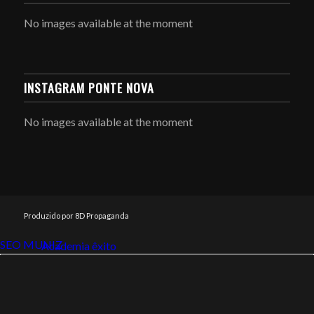
No images available at the moment
INSTAGRAM PONTE NOVA
No images available at the moment
Produzido por 8D Propaganda
SEO MUNIZ
Link112
Academia êxito