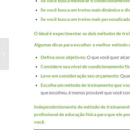
Se você busca melhorar o condicionamento f
Se você busca um treino mais dinâmico e di
Se você busca um treino mais personalizado
O ideal é experimentar os dois métodos de tre
Algumas dicas para escolher o melhor método 
Qual é o principal
objetivo do treinamento
Defina seus objetivos:
O que você quer alca
funcional?
Considere seu nível de condicionamento fís
Leve em consideração seu orçamento:
Quan
Escolha um método de treinamento que voc
que escolheu, é menos provável que você con
Independentemente do método de treinamento 
profissional de educação física para que ele p
você.