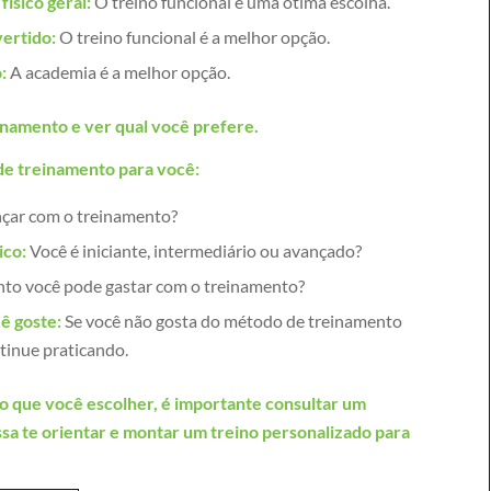
ísico geral:
O treino funcional é uma ótima escolha.
vertido:
O treino funcional é a melhor opção.
:
A academia é a melhor opção.
inamento e ver qual você prefere.
de treinamento para você:
nçar com o treinamento?
ico:
Você é iniciante, intermediário ou avançado?
to você pode gastar com o treinamento?
ê goste:
Se você não gosta do método de treinamento
tinue praticando.
que você escolher, é importante consultar um
ossa te orientar e montar um treino personalizado para