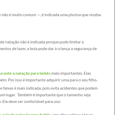
ue não é muito comum —, é indicada uma piscina que receba
 de natação não é indicada porque pode limitar a
tos de lazer, a boia pode dar à criança a segurança de
urante a natação para bebês
mais importantes. Elas
m. Por isso é importante adquirir uma para o seu filho.
e faixas é mais indicada, pois evita acidentes que podem
gum lugar. Também é importante que o tamanho seja
Ela deve ser confortável para uso.
a
aula de natação para bebês
, uma dica valiosa é levar