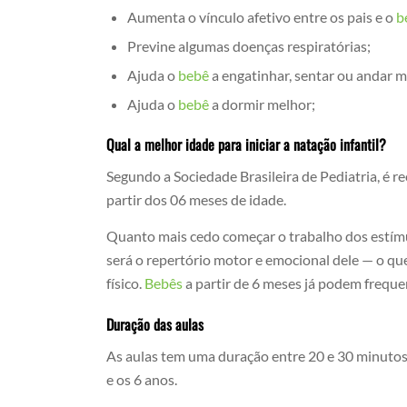
Aumenta o vínculo afetivo entre os pais e o
b
Previne algumas doenças respiratórias;
Ajuda o
bebê
a engatinhar, sentar ou andar m
Ajuda o
bebê
a dormir melhor;
Qual a melhor idade para iniciar a natação infantil?
Segundo a Sociedade Brasileira de Pediatria, é r
partir dos 06 meses de idade.
Quanto mais cedo começar o trabalho dos estímu
será o repertório motor e emocional dele — o q
físico.
Bebês
a partir de 6 meses já podem frequen
Duração das aulas
As aulas tem uma duração entre 20 e 30 minutos 
e os 6 anos.