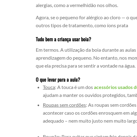
alergias, como a vermelhidão nos olhos.
Agora, se o pequeno for alérgico ao cloro — o q
outros tipos de tratamento, como íons prata
Tudo bem a criança usar boia?
Em termos. A utilização da boia durante as aulas
aprendizagem do pequeno. No entanto, nos momen
que ela precisa para se sentir a vontade na água.
O que levar para a aula?
Touca
: A touca é um dos
acessórios usados d
ajudam a manter os ouvidos protegidos, també
Roupas sem cordões
: As roupas sem cordões 
acontecer caso os cordões enrosquem em al
adequado – nem muito justo nem muito largo. 
Roupão
: Para evitar que sintam frio depois d