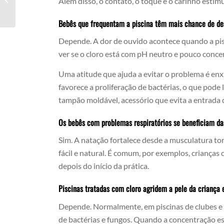
Além disso, o contato, o toque e o carinho estim
BH
Bebês que frequentam a piscina têm mais chance de de
Depende. A dor de ouvido acontece quando a pisc
ver se o cloro está com pH neutro e pouco concen
Uma atitude que ajuda a evitar o problema é en
favorece a proliferação de bactérias, o que pode 
tampão moldável, acessório que evita a entrada 
Os bebês com problemas respiratórios se beneficiam da
Sim. A natação fortalece desde a musculatura tor
fácil e natural. É comum, por exemplos, crianç
depois do início da prática.
Piscinas tratadas com cloro agridem a pele da criança
Depende. Normalmente, em piscinas de clubes e es
de bactérias e fungos. Quando a concentração es