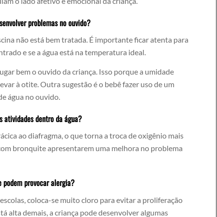
ulam o lado afetivo e emocional da criança.
senvolver problemas no ouvido?
ina não está bem tratada. É importante ficar atenta para
trado e se a água está na temperatura ideal.
xugar bem o ouvido da criança. Isso porque a umidade
levar à otite. Outra sugestão é o bebê fazer uso de um
de água no ouvido.
s atividades dentro da água?
ácica ao diafragma, o que torna a troca de oxigênio mais
as com bronquite apresentarem uma melhora no problema
 e podem provocar alergia?
colas, coloca-se muito cloro para evitar a proliferação
tá alta demais, a criança pode desenvolver algumas