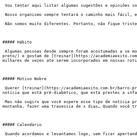
 Vou tentar aqui listar algumas sugestões e opiniões sobre o tema mas, em primeiro lugar gostaria de dizer que somos programados para evitar o gasto de energia.

 Nosso organismo sempre tentará o caminho mais fácil, evitar o esforço. Os animais só se movem para comer, satisfazer seus desejos sexuais e fugir do perigo.

 Não somos muito diferentes. Portanto, não fique triste achando que é preguiçosa, que gostoso mesmo é comer… Somos todos assim.

##### Hábito

 Algumas pessoas desde sempre foram acostumadas a se movimentar, criaram o hábito e se tornaram regulares na [atividade física](https://academiaexito.com.br/barro-
preto/) e gostam de [treinar](https://academiaexito.com
milhares de vezes até serem incorporados em nossas roti
##### Motivo Nobre

 Querer [treinar](https://academiaexito.com.br/barro-preto/) apenas pra ficar como a amiga, pra ficar mais bonita… normalmente não funciona. Alguém que recebe uma 
notícia que está pré-diabético, que está prestes a infa
 Mas não sugiro que você espere esse tipo de notícia pra iniciar. Gosto muito de objetivos não estéticos tipo: completar uma corrida de x quilômetros, escalar uma 
montanha, fazer uma travessia de x dias… Quando você tr
##### Calendário

 Quando acordamos e levantamos logo, sem ficar apertando o soneca, temos nossa primeira vitória do dia: 1×0 pra nós. Entrar o chuveiro, tomar banho, tomar café, 