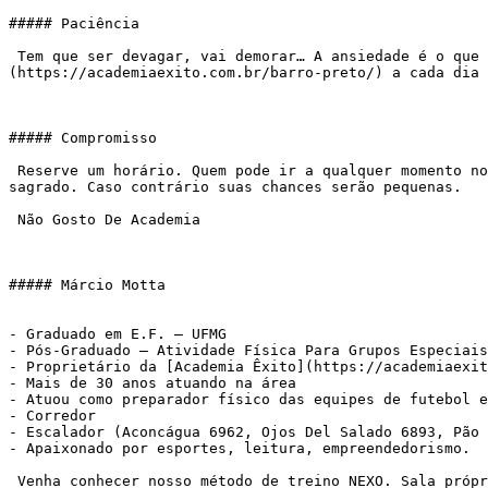
##### Paciência

 Tem que ser devagar, vai demorar… A ansiedade é o que normalmente destrói meses de investimento. Mesmo os atletas têm preguiça, lutam pra [treinar]
(https://academiaexito.com.br/barro-preto/) a cada dia 
##### Compromisso

 Reserve um horário. Quem pode ir a qualquer momento normalmente não vai hora nenhuma. Todas as segundas, quartas e sextas 7 horas? Então esse horário tem que ser 
sagrado. Caso contrário suas chances serão pequenas.

 Não Gosto De Academia

##### Márcio Motta

- Graduado em E.F. – UFMG

- Pós-Graduado – Atividade Física Para Grupos Especiais
- Proprietário da [Academia Êxito](https://academiaexit
- Mais de 30 anos atuando na área

- Atuou como preparador físico das equipes de futebol e
- Corredor

- Escalador (Aconcágua 6962, Ojos Del Salado 6893, Pão 
- Apaixonado por esportes, leitura, empreendedorismo.

 Venha conhecer nosso método de treino NEXO. Sala própria, atendimento personalizado, metodologia própria. Pra você que deseja atingir seus objetivos, sentir-se 