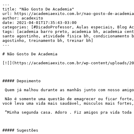
---

title: "Não Gosto De Academia"

url: https://academiaexito.com.br/nao-gosto-de-academia
author: acadexito

date: 2021-04-01T17:35:43-03:00

categories: [#DicadoProfessor, Aulas especiais, Blog Ac
tags: [academia barro preto, academia bh, academia cent
santo agostinho, atividade fisica bh, condicionamento b
agostinho, treinamento bh, treinar bh]

---

# Não Gosto De Academia

[![](https://academiaexito.com.br/wp-content/uploads/20
##### Depoimento

 Quem já malhou durante as manhãs junto com nosso amigo, o famoso ator Carlos Nunes, que está conosco há 20 anos, entende bem do “poder do grupo”.

 Não é somente uma questão de emagrecer ou ficar forte, mas de encontrar amigos, ter conversas agradáveis, dar risadas… A atividade física vira um detalhe. De brinde 
você leva uma vida mais saudável, músculos mais fortes
 “Minha segunda casa. Adoro . Fiz amigos pra vida toda na Êxito”. Carlos Nunes

##### Sugestões
