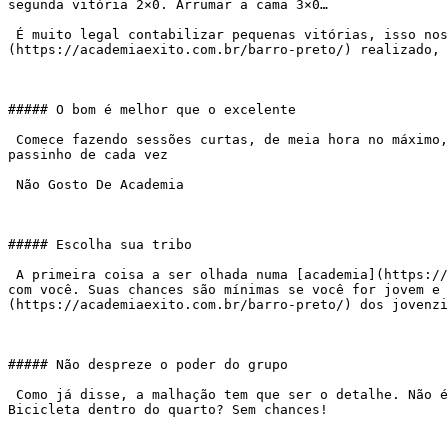
segunda vitória 2×0. Arrumar a cama 3×0…

 É muito legal contabilizar pequenas vitórias, isso nos dá um senso de realização muito gostoso. Minha sugestão é, a cada dia de [exercício]
(https://academiaexito.com.br/barro-preto/) realizado, 
##### O bom é melhor que o excelente

 Comece fazendo sessões curtas, de meia hora no máximo, todos os dias. Nosso inconsciente luta contra nós quando fazemos esforço demais, sofrimento demais. Vamos um 
passinho de cada vez

 Não Gosto De Academia

##### Escolha sua tribo

 A primeira coisa a ser olhada numa [academia](https://academiaexito.com.br/barro-preto/), ou grupo de pessoas com as quais você vai se exercitar é se elas combinam 
com você. Suas chances são mínimas se você for jovem e 
(https://academiaexito.com.br/barro-preto/) dos jovenzi
##### Não despreze o poder do grupo

 Como já disse, a malhação tem que ser o detalhe. Não é fácil, já sabemos. O legal é quando vamos, encontramos pessoas bacanas, com as quais gostamos de conversar. 
Bicicleta dentro do quarto? Sem chances!
