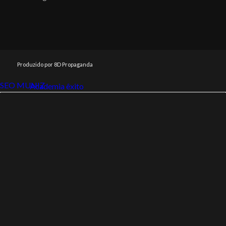
Produzido por 8D Propaganda
SEO MUNIZ
Link112
Academia êxito
Link112
SEO MUNIZ