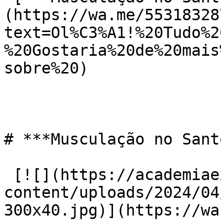
(https://wa.me/55318328
text=Ol%C3%A1!%20Tudo%2
%20Gostaria%20de%20mais
sobre%20)

# ***Musculação no Sant
 [![](https://academiaexito.com.br/wp-
content/uploads/2024/04
300x40.jpg)](https://wa