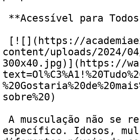
 **Acessível para Todos:**

 [![](https://academiaexito.com.br/wp-
content/uploads/2024/04
300x40.jpg)](https://wa
text=Ol%C3%A1!%20Tudo%2
%20Gostaria%20de%20mais
sobre%20)

 A musculação não se restringe a um público 
específico. Idosos, mul