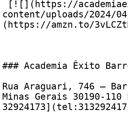
 [![](https://academiaexito.com.br/wp-
content/uploads/2024/04
(https://amzn.to/3vLCZtD
### Academia Êxito Barr
Rua Araguari, 746 – Bar
Minas Gerais 30190-110 
32924173](tel:3132924173