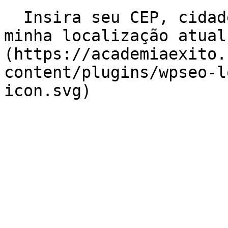
  Insira seu CEP, cidade e / ou estado    ![Usar 
minha localização atual
(https://academiaexito.
content/plugins/wpseo-l
icon.svg)