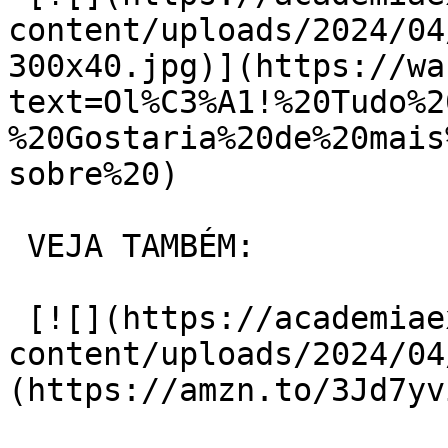
content/uploads/2024/04
300x40.jpg)](https://wa
text=Ol%C3%A1!%20Tudo%2
%20Gostaria%20de%20mais
sobre%20)

 VEJA TAMBÉM:

 [![](https://academiaexito.com.br/wp-
content/uploads/2024/04
(https://amzn.to/3Jd7yvi