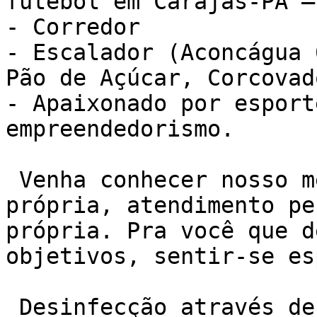
futebol em Carajás-PA –
- Corredor

- Escalador (Aconcágua 
Pão de Açúcar, Corcovad
- Apaixonado por esport
empreendedorismo.

 Venha conhecer nosso método de treino NEXO. Sala 
própria, atendimento pe
própria. Pra você que d
objetivos, sentir-se es
 Desinfecção através de luzes ultra violeta.
