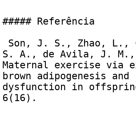
##### Referência

 Son, J. S., Zhao, L., Chen, Y., Chen, K., Chae, 
S. A., de Avila, J. M.,
Maternal exercise via e
brown adipogenesis and 
dysfunction in offsprin
6(16).
