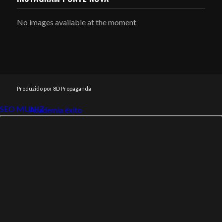
No images available at the moment
Produzido por 8D Propaganda
SEO MUNIZ
Link112
Academia êxito
Link112
SEO MUNIZ