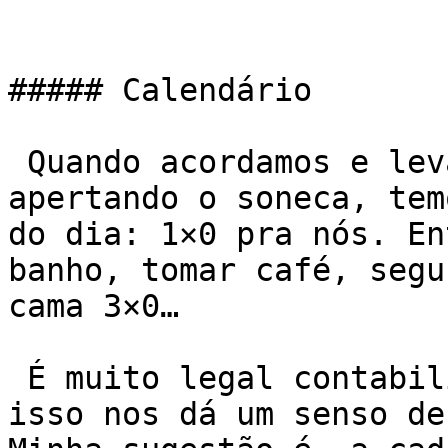
##### Calendário

 Quando acordamos e levantamos logo, sem ficar 
apertando o soneca, tem
do dia: 1×0 pra nós. En
banho, tomar café, segu
cama 3×0…

 É muito legal contabilizar pequenas vitórias, 
isso nos dá um senso de