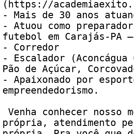
(https://academiaexito.
- Mais de 30 anos atuan
- Atuou como preparador
futebol em Carajás-PA –
- Corredor

- Escalador (Aconcágua 
Pão de Açúcar, Corcovad
- Apaixonado por esport
empreendedorismo.

 Venha conhecer nosso método de treino NEXO. Sala 
própria, atendimento pe
própria. Pra você que d