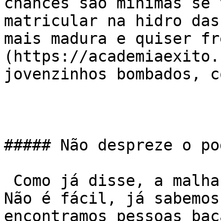
chances são mínimas se 
matricular na hidro das
mais madura e quiser fr
(https://academiaexito.
jovenzinhos bombados, c
##### Não despreze o po
 Como já disse, a malhação tem que ser o detalhe. 
Não é fácil, já sabemos
encontramos pessoas bac