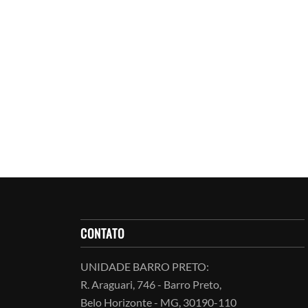
CONTATO
UNIDADE BARRO PRETO:
R. Araguari, 746 - Barro Preto,
Belo Horizonte - MG, 30190-110