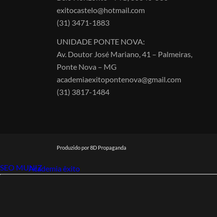
exitocastelo@hotmail.com
(31) 3471-1883
UNIDADE PONTE NOVA:
Av. Doutor José Mariano, 41 – Palmeiras,
Ponte Nova – MG
academiaexitopontenova@gmail.com
(31) 3817-1484
Produzido por 8D Propaganda
SEO MUNIZ
Link112
Academia êxito