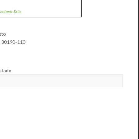
cademia Êxito
eto
s
30190-110
estado