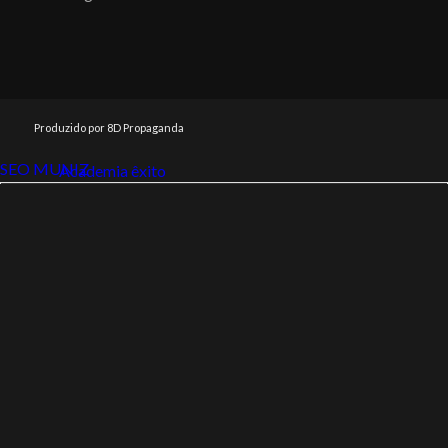
Produzido por 8D Propaganda
SEO MUNIZ
Link112
Academia êxito
Link112
SEO MUNIZ