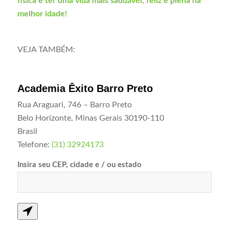
física e ter uma vida mais saudável, feliz e plena na
melhor idade!
VEJA TAMBÉM:
Academia Êxito Barro Preto
Rua Araguari, 746 – Barro Preto
Belo Horizonte
,
Minas Gerais
30190-110
Brasil
Telefone:
(31) 32924173
Insira seu CEP, cidade e / ou estado