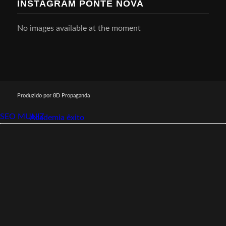
INSTAGRAM PONTE NOVA
No images available at the moment
Produzido por 8D Propaganda
SEO MUNIZ
Link112
Academia êxito
Link112
SEO MUNIZ